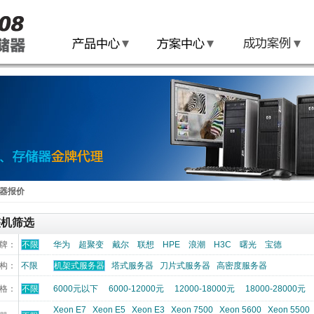
器报价
整机筛选
牌：
不限
华为
超聚变
戴尔
联想
HPE
浪潮
H3C
曙光
宝德
构：
不限
机架式服务器
塔式服务器
刀片式服务器
高密度服务器
格：
不限
6000元以下
6000-12000元
12000-18000元
18000-28000元
Xeon E7
Xeon E5
Xeon E3
Xeon 7500
Xeon 5600
Xeon 5500