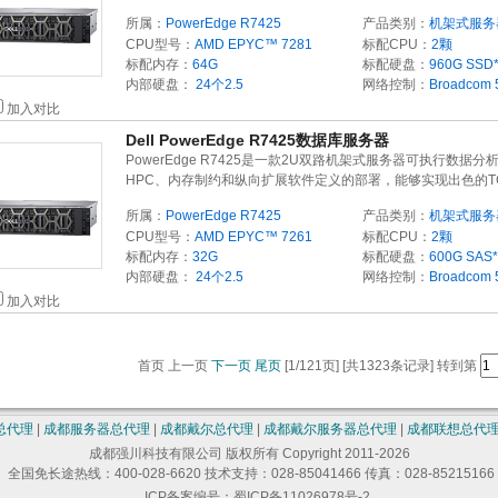
所属：
PowerEdge R7425
产品类别：
机架式服务
CPU型号：
AMD EPYC™ 7281
标配CPU：
2颗
标配内存：
64G
标配硬盘：
960G
SSD
内部硬盘：
24个2.5
网络控制：
Broadcom
加入对比
Dell PowerEdge R7425数据库服务器
PowerEdge R7425是一款2U双路机架式服务器可执行数据分
HPC、内存制约和纵向扩展软件定义的部署，能够实现出色的T
所属：
PowerEdge R7425
产品类别：
机架式服务
CPU型号：
AMD EPYC™ 7261
标配CPU：
2颗
标配内存：
32G
标配硬盘：
600G
SAS
内部硬盘：
24个2.5
网络控制：
Broadcom
加入对比
首页 上一页
下一页
尾页
[1/121页] [共1323条记录] 转到第
总代理
|
成都服务器总代理
|
成都戴尔总代理
|
成都戴尔服务器总代理
|
成都联想总代
成都强川科技有限公司 版权所有 Copyright 2011-2026
全国免长途热线：400-028-6620 技术支持：028-85041466 传真：028-85215166
ICP备案编号：蜀ICP备11026978号-2