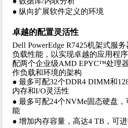
●
数据库/内联分析
●
纵向扩展软件定义的环境
卓越的配置灵活性
Dell PowerEdge R7425机
负载性能，以实现卓越的应用程序效
配两个企业级AMD EPYC™处
作负载和环境的架构
●
最多可配32个DDR4 DIMM和1
内存和I/O灵活性
●
最多可配24个NVMe固态硬盘
能
●
增加内存容量，高达4 TB，可