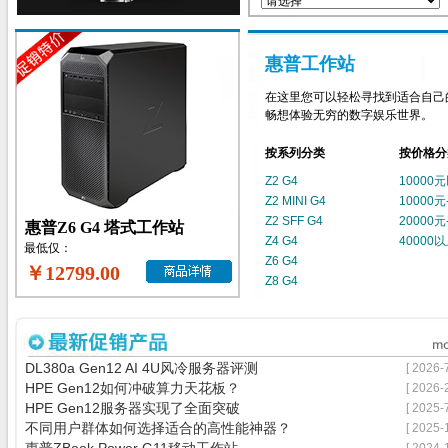
惠普工作站
在这里您可以轻松寻找到适合自己
畅想体验无穷的数字娱乐世界。
按系列分类
按价格分
Z2 G4
10000
Z2 MINI G4
10000元
Z2 SFF G4
20000元
惠普Z6 G4 塔式工作站
Z4 G4
40000
最低仅：
Z6 G4
￥12799.00
Z8 G4
DL380a Gen12 AI 4U风冷服务器评测
[ 2026-
HPE Gen12如何冲破算力天花板？
[ 2026-
HPE Gen12服务器实现了全面突破
[ 2025-
不同用户群体如何选择适合的高性能神器？
[ 2025-