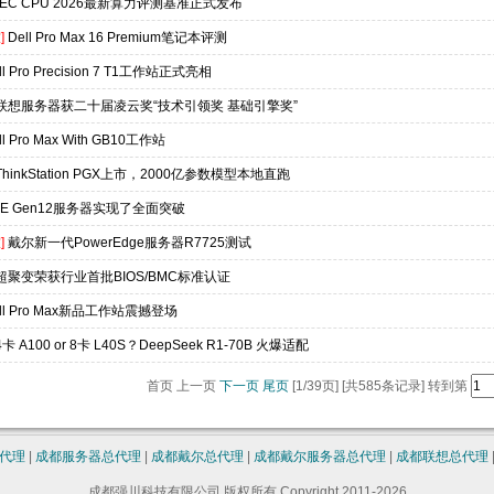
PEC CPU 2026最新算力评测基准正式发布
]
Dell Pro Max 16 Premium笔记本评测
ll Pro Precision 7 T1工作站正式亮相
联想服务器获二十届凌云奖“技术引领奖 基础引擎奖”
ll Pro Max With GB10工作站
ThinkStation PGX上市，2000亿参数模型本地直跑
PE Gen12服务器实现了全面突破
]
戴尔新一代PowerEdge服务器R7725测试
超聚变荣获行业首批BIOS/BMC标准认证
ll Pro Max新品工作站震撼登场
4卡 A100 or 8卡 L40S？DeepSeek R1-70B 火爆适配
首页 上一页
下一页
尾页
[1/39页] [共585条记录] 转到第
代理
|
成都服务器总代理
|
成都戴尔总代理
|
成都戴尔服务器总代理
|
成都联想总代理
成都强川科技有限公司 版权所有 Copyright 2011-2026