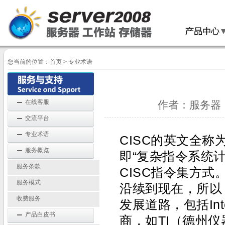
您当前的位置：
首页
>
专业术语
在线客服
作者：服务器 
交流平台
专业术语
CISC
的英文全称
服务概览
即
“
复杂指令系统
服务条款
CISC
指令集
方式
服务模式
沿续到
现在
，所以
收费服务
发展道路，包括
Int
产品白皮书
商，如
TI
（德州仪