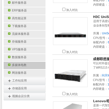
标配内存：
邮件服务器
内部硬盘：
加入对比
ERP服务器
H3C Un
高性能运算
适用于高密
业业务转型
下载服务器
所属：
UniS
流媒体服务器
CPU型号：
存储服务器
标配内存：
内部硬盘：
VPS服务器
加入对比
数据服务器
成都联想服
可以对外提
多媒体电教
了WR521
网游服务器
所属：
问天W
CPU型号：
工作站应用
标配内存：
存储器应用
内部硬盘：
加入对比
视频会议分类
Lenovo
是新一代智