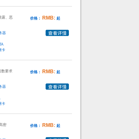
泄露、恶
RMB:
价格：
起
务器
TA
0网卡
道数要求
RMB:
价格：
起
务器
A
0网卡
供高密
RMB:
价格：
起