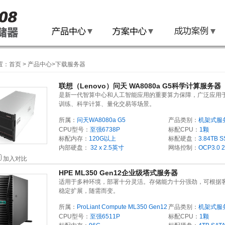
置：
首页
>
产品中心
>
下载服务器
联想（Lenovo）问天 WA8080a G5科学计算服务器
是新一代智算中心和人工智能应用的重要算力保障，广泛应用
训练、科学计算、量化交易等场景。
所属：
问天WA8080a G5
产品类别：
机架式服
CPU型号：
至强6738P
标配CPU：
1颗
标配内存：
120G以上
标配硬盘：
3.84TB
S
内部硬盘：
32 x 2.5英寸
网络控制：
OCP3.0 
加入对比
HPE ML350 Gen12企业级塔式服务器
适用于多种环境，部署十分灵活。存储能力十分强劲，可根据
稳定扩展，随需而变。
所属：
ProLiant Compute ML350 Gen12
产品类别：
机架式服
CPU型号：
至强6511P
标配CPU：
1颗