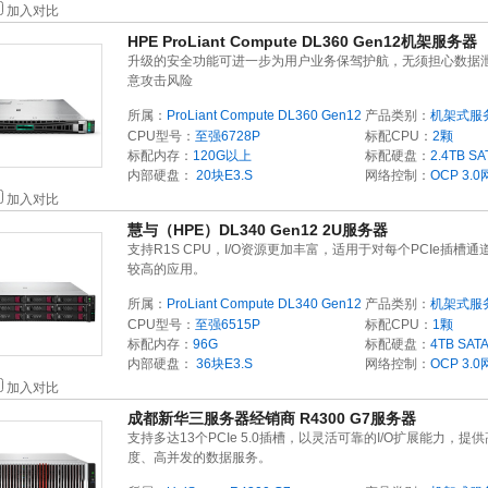
加入对比
HPE ProLiant Compute DL360 Gen12机架服务器
升级的安全功能可进一步为用户业务保驾护航，无须担心数据
意攻击风险
所属：
ProLiant Compute DL360 Gen12
产品类别：
机架式服
CPU型号：
至强6728P
标配CPU：
2颗
标配内存：
120G以上
标配硬盘：
2.4TB
SA
内部硬盘：
20块E3.S
网络控制：
OCP 3.
加入对比
慧与（HPE）DL340 Gen12 2U服务器
支持R1S CPU，I/O资源更加丰富，适用于对每个PCIe插槽通
较高的应用。
所属：
ProLiant Compute DL340 Gen12
产品类别：
机架式服
CPU型号：
至强6515P
标配CPU：
1颗
标配内存：
96G
标配硬盘：
4TB
SAT
内部硬盘：
36块E3.S
网络控制：
OCP 3.
加入对比
成都新华三服务器经销商 R4300 G7服务器
支持多达13个PCIe 5.0插槽，以灵活可靠的I/O扩展能力，提
度、高并发的数据服务。