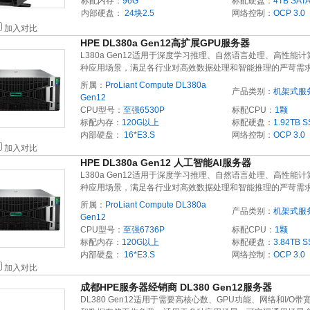
标配内存：
96G
标配硬盘：
4TB
SAT
内部硬盘：
24块2.5
网络控制：
OCP 3.0
加入对比
HPE DL380a Gen12高扩展GPU服务器
L380a Gen12适用于深度学习推理、自然语言处理、高性能计
种应用场景，满足各行业对高效数据处理和智能推理的严苛需
所属：
ProLiant Compute DL380a
产品类别：
机架式服
Gen12
CPU型号：
至强6530P
标配CPU：
1颗
标配内存：
120G以上
标配硬盘：
1.92TB
S
内部硬盘：
16*E3.S
网络控制：
OCP 3.0
加入对比
HPE DL380a Gen12 人工智能AI服务器
L380a Gen12适用于深度学习推理、自然语言处理、高性能计
种应用场景，满足各行业对高效数据处理和智能推理的严苛需
所属：
ProLiant Compute DL380a
产品类别：
机架式服
Gen12
CPU型号：
至强6736P
标配CPU：
1颗
标配内存：
120G以上
标配硬盘：
3.84TB
S
内部硬盘：
16*E3.S
网络控制：
OCP 3.0
加入对比
成都HPE服务器经销商 DL380 Gen12服务器
DL380 Gen12适用于需要高核心数、GPU功能、网络和I/O带