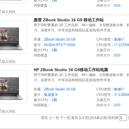
最大CPU：
1颗
主板芯片：
内部硬盘：
内存大小：
32G
加入对比
惠普 ZBook Studio 16 G9 移动工作站
用于同时繁重的 3D 工作流程、4K+ 编辑、大型数据集分析、
习、深度学习、中等渲染和模拟以及游戏/软件开发。
所属：
ZBook Studio 16 G9
CPU类型：
酷睿i7
显卡：
NVIDIA RTX™ A550
CPU型号：
i7-1270
最大CPU：
1颗
主板芯片：
内部硬盘：
内存大小：
32G
加入对比
HP ZBook Studio 16 G9移动工作站电脑
用于同时繁重的 3D 工作流程、4K+ 编辑、大型数据集分析、
习、深度学习、中等渲染和模拟以及游戏/软件开发。
所属：
ZBook Studio 16 G9
CPU类型：
酷睿i7
显卡：
集成显卡
CPU型号：
i7-1280
最大CPU：
1颗
主板芯片：
内部硬盘：
内存大小：
32G
加入对比
首页 上一页 下一页 尾页 [1/1页] [共4条记录] 转到第