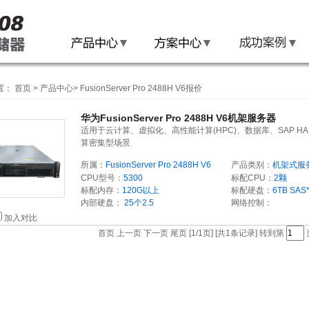
置：
首页
>
产品中心
>
FusionServer Pro 2488H V6报价
华为FusionServer Pro 2488H V6机架服务器
适用于云计算、虚拟化、高性能计算(HPC)、数据库、SAP HA
算密集型场景
所属：
FusionServer Pro 2488H V6
产品类别：
机架式服
CPU型号：
5300
标配CPU：
2颗
标配内存：
120G以上
标配硬盘：
6TB
SAS
内部硬盘：
25个2.5
网络控制：
加入对比
首页 上一页 下一页 尾页 [1/1页] [共1条记录] 转到第