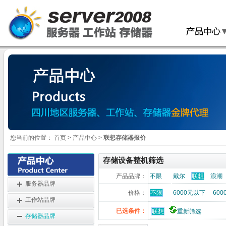
您当前的位置：
首页
>
产品中心
>
联想存储器报价
存储设备整机筛选
产品品牌：
不限
戴尔
联想
浪潮
服务器品牌
价格：
不限
6000元以下
600
工作站品牌
已选条件：
联想
重新筛选
存储器品牌