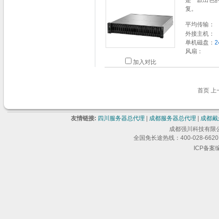
是一款出色
复。
平均传输：
外接主机：
单机磁盘：
2
风扇：
加入对比
首页 上
友情链接:
四川服务器总代理
|
成都服务器总代理
|
成都戴
成都强川科技有限公司 版
全国免长途热线：400-028-6620 
ICP备案编