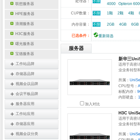
处理器：
不限
联想服务器
4000
Opteron 600
CUP数量：
不限
1颗
2颗
4颗
HPE服务器
浪潮服务器
内存容量：
不限
2GB
4GB
6GB
H3C服务器
已选条件：
重新筛选
曙光服务器
服务器
宝德服务器
新华三UniS
工作站品牌
适用于高密
业业务转型
存储器品牌
所属：
UniSe
视频会议品牌
CPU型号：
标配内存：
9
会议平板品牌
内部硬盘：
1
服务器应用
加入对比
H3C Uni
工作站应用
适用于高密
存储器应用
业业务转型
视频会议分类
所属：
UniSe