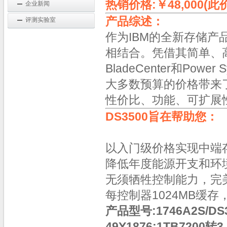
热销价格:￥48,000(此
企业新闻
产品综述：
评测实验室
作为IBM的全新存储产
相结合。凭借其简单、高
BladeCenter和Po
大多数预算的价格带来
性价比、功能、可扩展
DS3500旨在帮助您：
以入门级价格实现中端
降低年度能源开支和环
无须牺牲控制能力，完
每控制器1024MB缓存
产品型号:1746A2S/DS
49Y1876:1TB7200