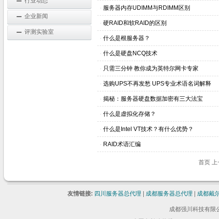
行业动态
·
服务器内存UDIMM与RDIMM区别
企业新闻
·
硬RAID和软RAID的区别
评测实验室
·
什么是根服务器？
·
什么是硬盘NCQ技术
·
只需三分钟 教你成为英特尔网卡专家
·
选购UPS不再发愁 UPS专业术语名词解释
·
揭秘：服务器硬盘数据加密有三大法宝
·
什么是虚拟化存储？
·
什么是Intel VT技术？有什么优势？
·
RAID术语汇编
首页 
友情链接:
四川服务器总代理
|
成都服务器总代理
|
成都戴
成都强川科技有限公司 版