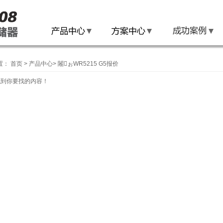
置：
首页
>
产品中心
>
闂ぉWR5215 G5报价
找到你要找的内容！